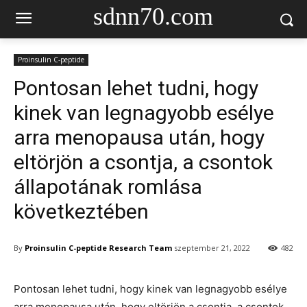
sdnn70.com
Proinsulin C-peptide
Pontosan lehet tudni, hogy
kinek van legnagyobb esélye
arra menopausa után, hogy
eltörjön a csontja, a csontok
állapotának romlása
következtében
By
Proinsulin C-peptide Research Team
szeptember 21, 2022
482
Pontosan lehet tudni, hogy kinek van legnagyobb esélye
arra menopausa után, hogy eltörjön a csontja, a csontok