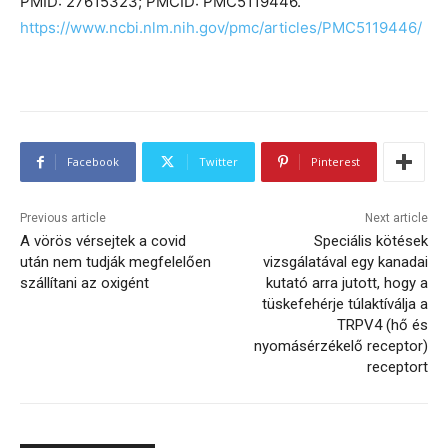
PMID: 27615323; PMCID: PMC5119446.
https://www.ncbi.nlm.nih.gov/pmc/articles/PMC5119446/
Facebook
Twitter
Pinterest
Previous article
Next article
A vörös vérsejtek a covid
Speciális kötések
után nem tudják megfelelően
vizsgálatával egy kanadai
szállítani az oxigént
kutató arra jutott, hogy a
tüskefehérje túlaktíválja a
TRPV4 (hő és
nyomásérzékelő receptor)
receptort