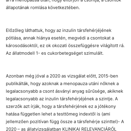
állapotának romlása következtében.
Előzőleg láthattuk, hogy az inzulin társfehérjéjének
pótlása, annak hiánya esetén, megvédi a csontokat a
károsodásoktól, ez ok okozati összefüggésre világított rá.
Az állatmodell 1- es cukorbetegséget szimulált.
Azonban még jóval a 2020 as vizsgálat előtt, 2015-ben
publikálták, hogy azoknak a menopauza utáni nőknek a
legalacsonyabb a csont ásványi anyag sűrűsége, akiknek
legalacsonyabb az inzulin társfehérjéjének a szintje. A
szerzők azt írják, hogy a társfehérjének ez a jótékony
hatása független lehet a testtömeg indextől is (ami
jellemzően pozitívan függ össze a társfehérje szinttel)- A
2020 – as állatvizsgálatban KLINIKAI RELEVANCIÁRÓL