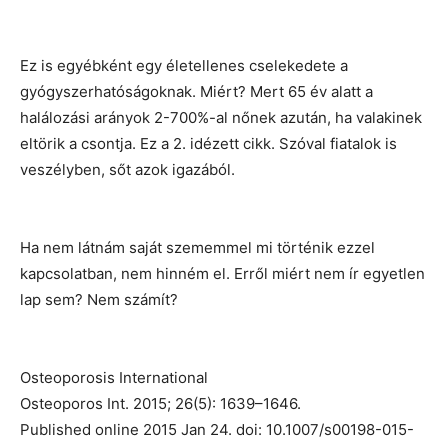
Ez is egyébként egy életellenes cselekedete a
gyógyszerhatóságoknak. Miért? Mert 65 év alatt a
halálozási arányok 2-700%-al nőnek azután, ha valakinek
eltörik a csontja. Ez a 2. idézett cikk. Szóval fiatalok is
veszélyben, sőt azok igazából.
Ha nem látnám saját szememmel mi történik ezzel
kapcsolatban, nem hinném el. Erről miért nem ír egyetlen
lap sem? Nem számít?
Osteoporosis International
Osteoporos Int. 2015; 26(5): 1639–1646.
Published online 2015 Jan 24. doi: 10.1007/s00198-015-