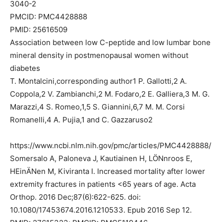
3040-2
PMCID: PMC4428888
PMID: 25616509
Association between low C-peptide and low lumbar bone
mineral density in postmenopausal women without
diabetes
T. Montalcini,corresponding author1 P. Gallotti,2 A.
Coppola,2 V. Zambianchi,2 M. Fodaro,2 E. Galliera,3 M. G.
Marazzi,4 S. Romeo,1,5 S. Giannini,6,7 M. M. Corsi
Romanelli,4 A. Pujia,1 and C. Gazzaruso2
https://www.ncbi.nlm.nih.gov/pmc/articles/PMC4428888/
Somersalo A, Paloneva J, Kautiainen H, LÖNnroos E,
HEinÄNen M, Kiviranta I. Increased mortality after lower
extremity fractures in patients <65 years of age. Acta
Orthop. 2016 Dec;87(6):622-625. doi:
10.1080/17453674.2016.1210533. Epub 2016 Sep 12.