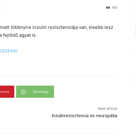
5
193
att többnyire inzulin rezisztenciája van, kisebb lesz
 fejlődő agyat is.
6030449/
terest
WhatsApp
Next article
Inzulinrezisztencia és neuropátia