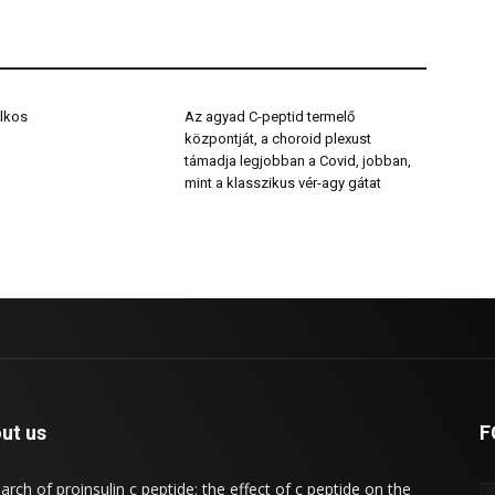
lkos
Az agyad C-peptid termelő
központját, a choroid plexust
támadja legjobban a Covid, jobban,
mint a klasszikus vér-agy gátat
ut us
F
arch of proinsulin c peptide: the effect of c peptide on the