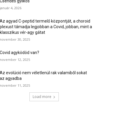
Csendes gyilkos
január 4, 2026
Az agyad C-peptid termelő központját, a choroid
plexust támadja legjobban a Covid, jobban, mint a
klasszikus vér-agy gátat
november 30, 2025
Covid agyködöd van?
november 12, 2025
Az evolúció nem véletlenül rak valamiből sokat
az agyadba
november 11, 2025
Load more