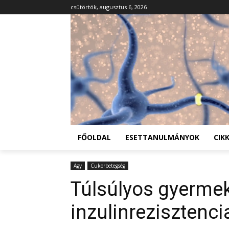
csütörtök, augusztus 6, 2026
FŐOLDAL
ESETTANULMÁNYOK
CIK
Agy
Cukorbetegség
Túlsúlyos gyerme
inzulinrezisztenci