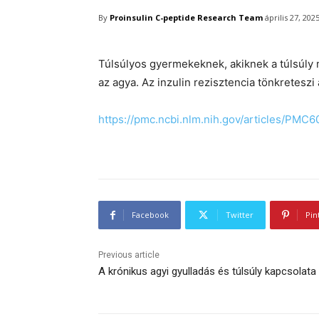
By
Proinsulin C-peptide Research Team
április 27, 202
Túlsúlyos gyermekeknek, akiknek a túlsúly mi
az agya. Az inzulin rezisztencia tönkreteszi a
https://pmc.ncbi.nlm.nih.gov/articles/PMC
Facebook
Twitter
Pin
Previous article
A krónikus agyi gyulladás és túlsúly kapcsolata