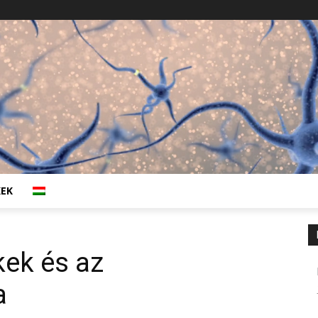
KEK
kek és az
a