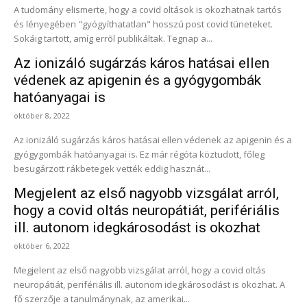
A tudomány elismerte, hogy a covid oltások is okozhatnak tartós
és lényegében "gyógyíthatatlan" hosszú post covid tüneteket.
Sokáig tartott, amíg errõl publikáltak. Tegnap a...
Az ionizáló sugárzás káros hatásai ellen
védenek az apigenin és a gyógygombák
hatóanyagai is
október 8, 2022
Az ionizáló sugárzás káros hatásai ellen védenek az apigenin és a
gyógygombák hatóanyagai is. Ez már régóta köztudott, főleg
besugárzott rákbetegek vették eddig hasznát...
Megjelent az első nagyobb vizsgálat arról,
hogy a covid oltás neuropátiát, perifériális
ill. autonom idegkárosodást is okozhat
október 6, 2022
Megjelent az első nagyobb vizsgálat arról, hogy a covid oltás
neuropátiát, perifériális ill. autonom idegkárosodást is okozhat. A
fő szerzője a tanulmánynak, az amerikai...