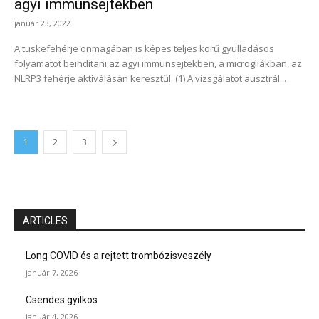
agyi immunsejtekben
január 23, 2022
A tüskefehérje önmagában is képes teljes körű gyulladásos
folyamatot beindítani az agyi immunsejtekben, a microgliákban, az
NLRP3 fehérje aktíválásán keresztül. (1) A vizsgálatot ausztrál...
1
2
3
ARTICLES
Long COVID és a rejtett trombózisveszély
január 7, 2026
Csendes gyilkos
január 4, 2026