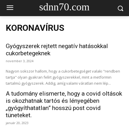
sdnn70.com
KORONAVÍRUS
Gyógyszerek rejtett negatív hatásokkal
cukorbetegeknek
november 3, 2024
Nagyon sokszor hallom, hogy a cukorbetegséget valaki "rendben
tartja" olyan gyakran felírt gyógyszerekkel, mint a metformin
tartalmú gyógyszerek. Addig, amíg valami váratlan nem lép...
A tudomány elismerte, hogy a covid oltások
is okozhatnak tartós és lényegében
„gyógyíthatatlan” hosszú post covid
tüneteket.
január 20, 2023