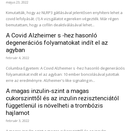
május 23, 2022
Kimutatták, hogy az NLRP3 gátlásával jelentősen enyhíteni lehet a
covid lefolyását. (1) A vizsgálatot egereken végezték. Már régen
bemutattam, hogy a cofilin deaktíválásával lehet...
A Covid Alzheimer s -hez hasonló
degenerációs folyamatokat indít el az
agyban
február 4, 2022
Columbia Egyetem: A Covid Alzheimer s -hez hasonló degenerációs
folyamatokat indít el az agyban: 10 ember boncolásával jutottak
erre az eredményre. Alzheimer's-like signaling in...
A magas inzulin-szint a magas
cukorszinttől és az inzulin rezisztenciától
függetlenül is növelheti a trombózis
hajlamot
február 3, 2022