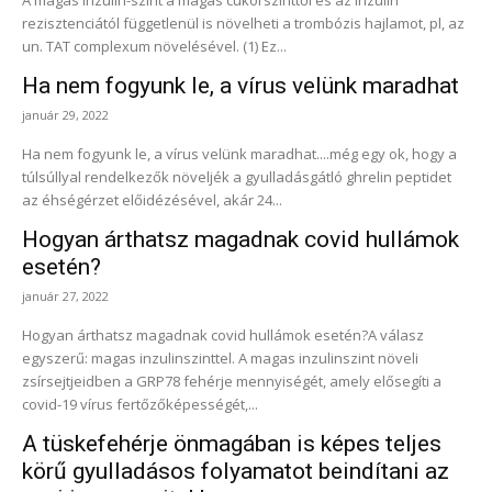
A magas inzulin-szint a magas cukorszinttől és az inzulin
rezisztenciától függetlenül is növelheti a trombózis hajlamot, pl, az
un. TAT complexum növelésével. (1) Ez...
Ha nem fogyunk le, a vírus velünk maradhat
január 29, 2022
Ha nem fogyunk le, a vírus velünk maradhat....még egy ok, hogy a
túlsúllyal rendelkezők növeljék a gyulladásgátló ghrelin peptidet
az éhségérzet előidézésével, akár 24...
Hogyan árthatsz magadnak covid hullámok
esetén?
január 27, 2022
Hogyan árthatsz magadnak covid hullámok esetén?A válasz
egyszerű: magas inzulinszinttel. A magas inzulinszint növeli
zsírsejtjeidben a GRP78 fehérje mennyiségét, amely elősegíti a
covid-19 vírus fertőzőképességét,...
A tüskefehérje önmagában is képes teljes
körű gyulladásos folyamatot beindítani az