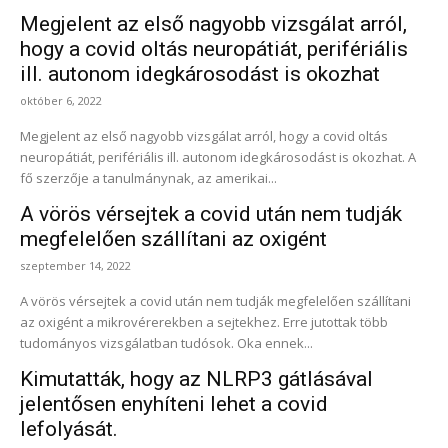
Megjelent az első nagyobb vizsgálat arról,
hogy a covid oltás neuropátiát, perifériális
ill. autonom idegkárosodást is okozhat
október 6, 2022
Megjelent az első nagyobb vizsgálat arról, hogy a covid oltás
neuropátiát, perifériális ill. autonom idegkárosodást is okozhat. A
fő szerzője a tanulmánynak, az amerikai...
A vörös vérsejtek a covid után nem tudják
megfelelően szállítani az oxigént
szeptember 14, 2022
A vörös vérsejtek a covid után nem tudják megfelelően szállítani
az oxigént a mikrovérerekben a sejtekhez. Erre jutottak több
tudományos vizsgálatban tudósok. Oka ennek...
Kimutatták, hogy az NLRP3 gátlásával
jelentősen enyhíteni lehet a covid
lefolyását.