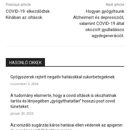
Previous article
Next article
COVID-19: elkezdődtek
Hogyan gyógyítsunk
Kínában az oltások
Alzheimert és depressziót,
valamint COVID-19 által
okozott gyulladásos
agydegenerációt.
HASONLÓ CIKKEK
Gyógyszerek rejtett negatív hatásokkal cukorbetegeknek
november 3, 2024
A tudomány elismerte, hogy a covid oltások is okozhatnak
tartós és lényegében „gyógyíthatatlan” hosszú post covid
tüneteket.
január 20, 2023
Az ionizáló sugárzás káros hatásai ellen védenek az apigenin