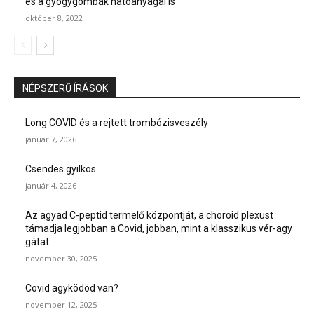
és a gyógygombák hatóanyagai is
október 8, 2022
NÉPSZERŰ ÍRÁSOK
Long COVID és a rejtett trombózisveszély
január 7, 2026
Csendes gyilkos
január 4, 2026
Az agyad C-peptid termelő központját, a choroid plexust
támadja legjobban a Covid, jobban, mint a klasszikus vér-agy
gátat
november 30, 2025
Covid agyködöd van?
november 12, 2025