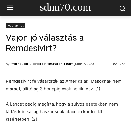
sdnn70.com
Koronavírus
Vajon jó választás a
Remdesivirt?
By
Proinsulin C-peptide Research Team
július 6, 2020
1732
Remdesivirt felvásárolták az Amerikaiak. Másoknak nem
maradt, állítólag 3 hónapig csak nekik lesz. (1)
A Lancet pedig megírta, hogy a súlyos esetekben nem
látták klinikailag hasznosnak placebo kontrollált
kísérletben. (2)