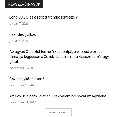
NÉPSZERŰ ÍRÁSOK
Long COVID és a rejtett trombózisveszély
január 7, 2026
Csendes gyilkos
január 4, 2026
Az agyad C-peptid termelő központját, a choroid plexust
támadja legjobban a Covid, jobban, mint a klasszikus vér-agy
gátat
november 30, 2025
Covid agyködöd van?
november 12, 2025
Az evolúció nem véletlenül rak valamiből sokat az agyadba
november 11, 2025
Load more