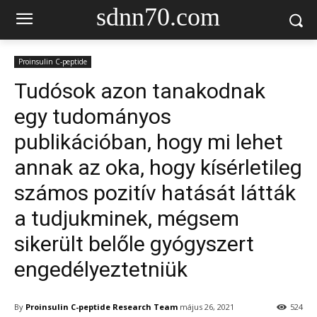
sdnn70.com
Proinsulin C-peptide
Tudósok azon tanakodnak
egy tudományos
publikációban, hogy mi lehet
annak az oka, hogy kísérletileg
számos pozitív hatását látták
a tudjukminek, mégsem
sikerült belőle gyógyszert
engedélyeztetniük
By
Proinsulin C-peptide Research Team
május 26, 2021
524