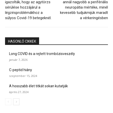
igazolták, hogy az agytörzs
annál nagyobb a perifériális
sérülése hozzájárul a
neuropátia mértéke, minél
légzésproblémákhoz a
kevesebb tudjukmijük maradt
súlyos Covid-19 betegeknél.
a vérkeringésben
HASONLÓ CIKKEK
Long COVID és a rejtett trombózisveszély
január 7, 2026
C-peptid hiány
szeptember 15, 2024
A hosszabb élet titkát sokan kutatják
április 27, 2024