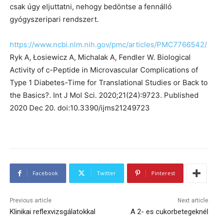
csak úgy eljuttatni, nehogy bedöntse a fennálló
gyógyszeripari rendszert.
https://www.ncbi.nlm.nih.gov/pmc/articles/PMC7766542/
Ryk A, Łosiewicz A, Michalak A, Fendler W. Biological
Activity of c-Peptide in Microvascular Complications of
Type 1 Diabetes-Time for Translational Studies or Back to
the Basics?. Int J Mol Sci. 2020;21(24):9723. Published
2020 Dec 20. doi:10.3390/ijms21249723
Facebook
Twitter
Pinterest
Previous article
Next article
Klinikai reflexvizsgálatokkal
A 2- es cukorbetegeknél