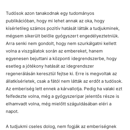
Tudósok azon tanakodnak egy tudományos
publikációban, hogy mi lehet annak az oka, hogy
kísérletileg számos pozitív hatását látták a tudjukminek,
mégsem sikerült belőle gyógyszert engedélyeztetniük.
Arra senki nem gondolt, hogy nem szurkálgatni kellett
volna a viszgálatok során az embereket, hanem
egyenesen bejuttani a központi idegrendszerbe, hogy
esetleg a jótékony hatását az idegrendszer
regenerálásán keresztül fejtse ki. Erre is megvoltak az
állatkísérletek, csak a fától nem látták az erdőt a tudósok.
Az emberiség lett ennek a kárvallotja. Pedig ha valaki ezt
felfedezte volna, még a gyógyszeripar jelentős része is
elhamvadt volna, még mielőtt száguldásában eléri a
napot.
A tudjukmi cseles dolog, nem fogják az emberiségnek