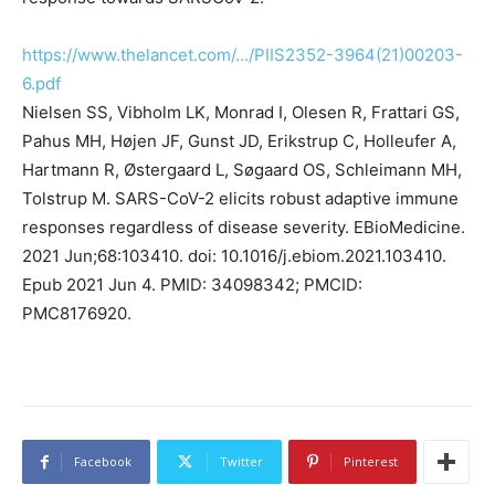
https://www.thelancet.com/…/PIIS2352-3964(21)00203-
6.pdf
Nielsen SS, Vibholm LK, Monrad I, Olesen R, Frattari GS,
Pahus MH, Højen JF, Gunst JD, Erikstrup C, Holleufer A,
Hartmann R, Østergaard L, Søgaard OS, Schleimann MH,
Tolstrup M. SARS-CoV-2 elicits robust adaptive immune
responses regardless of disease severity. EBioMedicine.
2021 Jun;68:103410. doi: 10.1016/j.ebiom.2021.103410.
Epub 2021 Jun 4. PMID: 34098342; PMCID:
PMC8176920.
Facebook
Twitter
Pinterest