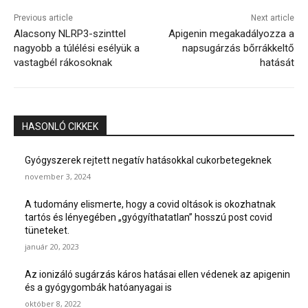
Previous article
Next article
Alacsony NLRP3-szinttel
Apigenin megakadályozza a
nagyobb a túlélési esélyük a
napsugárzás bőrrákkeltő
vastagbél rákosoknak
hatását
HASONLÓ CIKKEK
Gyógyszerek rejtett negatív hatásokkal cukorbetegeknek
november 3, 2024
A tudomány elismerte, hogy a covid oltások is okozhatnak
tartós és lényegében „gyógyíthatatlan” hosszú post covid
tüneteket.
január 20, 2023
Az ionizáló sugárzás káros hatásai ellen védenek az apigenin
és a gyógygombák hatóanyagai is
október 8, 2022