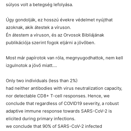
súlyos volt a betegség lefolyása.
Úgy gondolják, ez hosszú évekre védelmet nyújthat
azoknak, akik átestek a víruson.
Én átestem a víruson, és az Orvosok Bibliájának
publikációja szerint fogok eljárni a jövőben.
Most már papírotok van róla, megnyugodhattok, nem kell
izgulnotok a jövő miatt….
Only two individuals (less than 2%)
had neither antibodies with virus neutralization capacity,
nor detectable CD8+ T-cell responses. Hence, we
conclude that regardless of COVID19 severity, a robust
adaptive immune response towards SARS-CoV-2 is
elicited during primary infections.
we conclude that 90% of SARS-CoV-2 infected