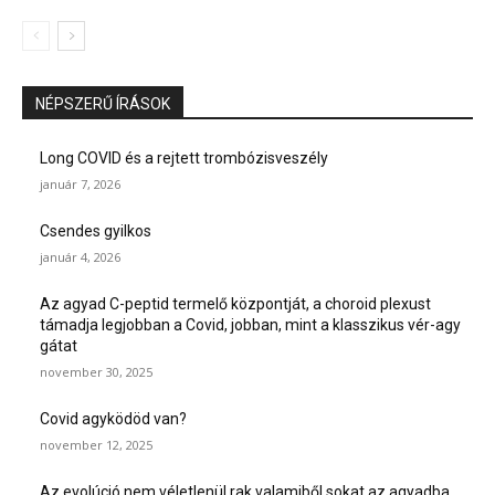
NÉPSZERŰ ÍRÁSOK
Long COVID és a rejtett trombózisveszély
január 7, 2026
Csendes gyilkos
január 4, 2026
Az agyad C-peptid termelő központját, a choroid plexust
támadja legjobban a Covid, jobban, mint a klasszikus vér-agy
gátat
november 30, 2025
Covid agyködöd van?
november 12, 2025
Az evolúció nem véletlenül rak valamiből sokat az agyadba