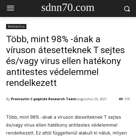
sdnn70.com
Koronavírus
Több, mint 98% -ának a
víruson átesetteknek T sejtes
és/vagy virus ellen hatékony
antitestes védelemmel
rendelkezett
By
Proinsulin C-peptide Research Team
augusztus 25, 2021
519
Több, mint 98% -ának a víruson átesetteknek T sejtes
és/vagy virus ellen hatékony antitestes védelemmel
rendelkezett. Ez attól függetlenül alakult ki náluk, milyen